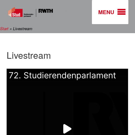
MENU
Start
»
Livestream
Livestream